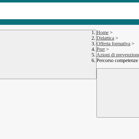
Home
>
Didattica
>
Offerta formativa
>
Pnrr
>
Azioni di prevenzione
Percorso competenze 