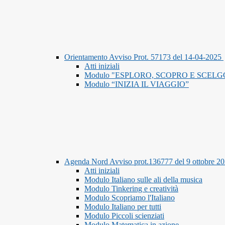
Orientamento Avviso Prot. 57173 del 14-04-2025
Atti iniziali
Modulo "ESPLORO, SCOPRO E SCELG
Modulo “INIZIA IL VIAGGIO”
Agenda Nord Avviso prot.136777 del 9 ottobre 2
Atti iniziali
Modulo Italiano sulle ali della musica
Modulo Tinkering e creatività
Modulo Scopriamo l'Italiano
Modulo Italiano per tutti
Modulo Piccoli scienziati
Modulo Matematica in azione