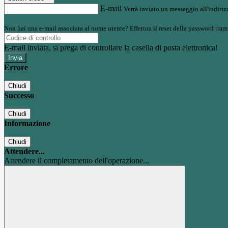
E-mail
Verrà inviato un messaggio all'indirizz
Non hai una e-mail associata al nome utente? Effettua il reset della password tram
E-mail inviata, si prega di controllare la casella di posta elettronica!
Errore
Chiudi
Successo
Chiudi
Informazione
Chiudi
Attendere...
Attendere il completamento dell'operazione...