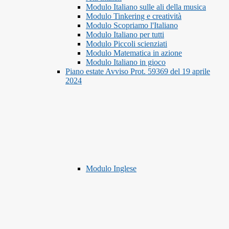
Modulo Italiano sulle ali della musica
Modulo Tinkering e creatività
Modulo Scopriamo l'Italiano
Modulo Italiano per tutti
Modulo Piccoli scienziati
Modulo Matematica in azione
Modulo Italiano in gioco
Piano estate Avviso Prot. 59369 del 19 aprile
2024
Modulo Inglese