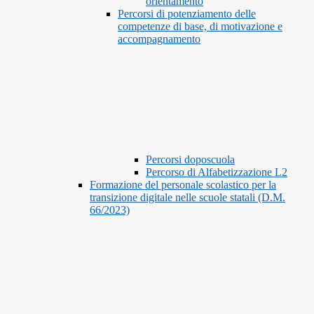
orientamento
Percorsi di potenziamento delle
competenze di base, di motivazione e
accompagnamento
Percorsi doposcuola
Percorso di Alfabetizzazione L2
Formazione del personale scolastico per la
transizione digitale nelle scuole statali (D.M.
66/2023)