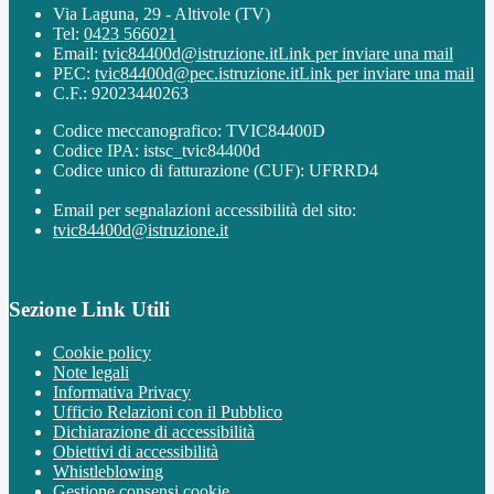
Via Laguna, 29 - Altivole (TV)
Tel:
0423 566021
Email:
tvic84400d@istruzione.it
Link per inviare una mail
PEC:
tvic84400d@pec.istruzione.it
Link per inviare una mail
C.F.: 92023440263
Codice meccanografico: TVIC84400D
Codice IPA: istsc_tvic84400d
Codice unico di fatturazione (CUF): UFRRD4
Email per segnalazioni accessibilità del sito:
tvic84400d@istruzione.it
Sezione Link Utili
Cookie policy
Note legali
Informativa Privacy
Ufficio Relazioni con il Pubblico
Dichiarazione di accessibilità
Obiettivi di accessibilità
Whistleblowing
Gestione consensi cookie