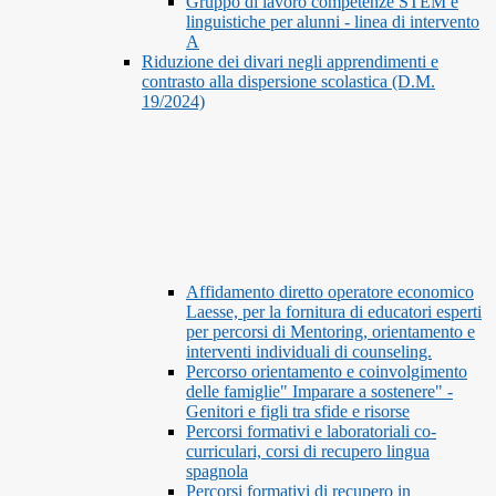
Gruppo di lavoro competenze STEM e
linguistiche per alunni - linea di intervento
A
Riduzione dei divari negli apprendimenti e
contrasto alla dispersione scolastica (D.M.
19/2024)
Affidamento diretto operatore economico
Laesse, per la fornitura di educatori esperti
per percorsi di Mentoring, orientamento e
interventi individuali di counseling.
Percorso orientamento e coinvolgimento
delle famiglie" Imparare a sostenere" -
Genitori e figli tra sfide e risorse
Percorsi formativi e laboratoriali co-
curriculari, corsi di recupero lingua
spagnola
Percorsi formativi di recupero in