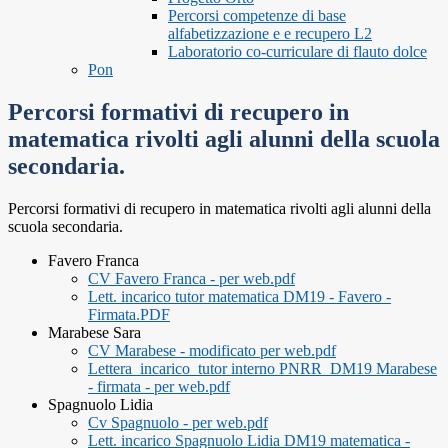
Percorsi competenze di base
alfabetizzazione e e recupero L2
Laboratorio co-curriculare di flauto dolce
Pon
Percorsi formativi di recupero in
matematica rivolti agli alunni della scuola
secondaria.
Percorsi formativi di recupero in matematica rivolti agli alunni della
scuola secondaria.
Favero Franca
CV Favero Franca - per web.pdf
Lett. incarico tutor matematica DM19 - Favero -
Firmata.PDF
Marabese Sara
CV Marabese - modificato per web.pdf
Lettera_incarico_tutor interno PNRR_DM19 Marabese
- firmata - per web.pdf
Spagnuolo Lidia
Cv Spagnuolo - per web.pdf
Lett. incarico Spagnuolo Lidia DM19 matematica -