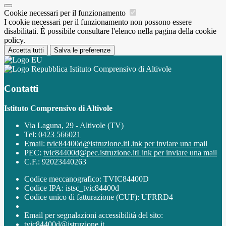
Cookie necessari per il funzionamento
I cookie necessari per il funzionamento non possono essere
disabilitati. È possibile consultare l'elenco nella pagina della cookie
policy.
Accetta tutti
Salva le preferenze
Istituto Comprensivo di Altivole
Contatti
Istituto Comprensivo di Altivole
Via Laguna, 29 - Altivole (TV)
Tel:
0423 566021
Email:
tvic84400d@istruzione.it
Link per inviare una mail
PEC:
tvic84400d@pec.istruzione.it
Link per inviare una mail
C.F.: 92023440263
Codice meccanografico: TVIC84400D
Codice IPA: istsc_tvic84400d
Codice unico di fatturazione (CUF): UFRRD4
Email per segnalazioni accessibilità del sito:
tvic84400d@istruzione.it