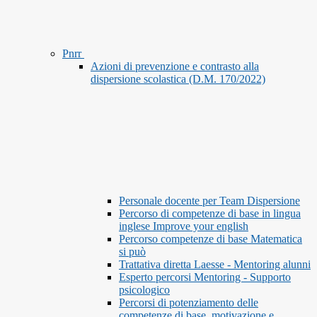
Pnrr
Azioni di prevenzione e contrasto alla
dispersione scolastica (D.M. 170/2022)
Personale docente per Team Dispersione
Percorso di competenze di base in lingua
inglese Improve your english
Percorso competenze di base Matematica
si può
Trattativa diretta Laesse - Mentoring alunni
Esperto percorsi Mentoring - Supporto
psicologico
Percorsi di potenziamento delle
competenze di base, motivazione e