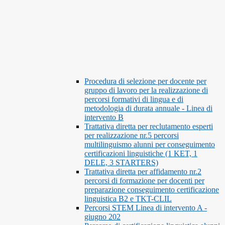
Procedura di selezione per docente per
gruppo di lavoro per la realizzazione di
percorsi formativi di lingua e di
metodologia di durata annuale - Linea di
intervento B
Trattativa diretta per reclutamento esperti
per realizzazione nr.5 percorsi
multilinguismo alunni per conseguimento
certificazioni linguistiche (1 KET, 1
DELE, 3 STARTERS)
Trattativa diretta per affidamento nr.2
percorsi di formazione per docenti per
preparazione conseguimento certificazione
linguistica B2 e TKT-CLIL
Percorsi STEM Linea di intervento A -
giugno 202