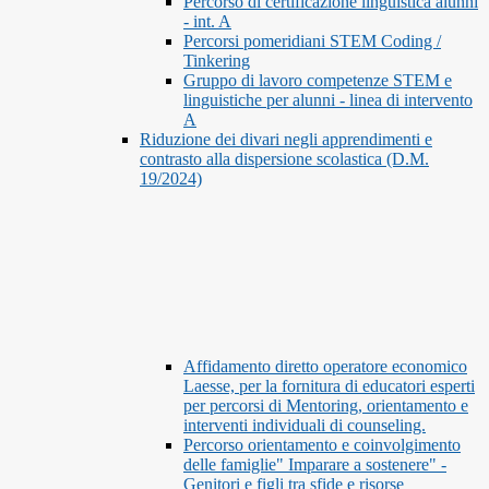
Percorso di certificazione linguistica alunni
- int. A
Percorsi pomeridiani STEM Coding /
Tinkering
Gruppo di lavoro competenze STEM e
linguistiche per alunni - linea di intervento
A
Riduzione dei divari negli apprendimenti e
contrasto alla dispersione scolastica (D.M.
19/2024)
Affidamento diretto operatore economico
Laesse, per la fornitura di educatori esperti
per percorsi di Mentoring, orientamento e
interventi individuali di counseling.
Percorso orientamento e coinvolgimento
delle famiglie" Imparare a sostenere" -
Genitori e figli tra sfide e risorse