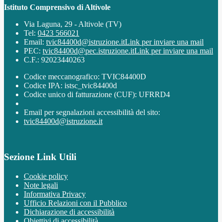
Istituto Comprensivo di Altivole
Via Laguna, 29 - Altivole (TV)
Tel:
0423 566021
Email:
tvic84400d@istruzione.it
Link per inviare una mail
PEC:
tvic84400d@pec.istruzione.it
Link per inviare una mail
C.F.: 92023440263
Codice meccanografico: TVIC84400D
Codice IPA: istsc_tvic84400d
Codice unico di fatturazione (CUF): UFRRD4
Email per segnalazioni accessibilità del sito:
tvic84400d@istruzione.it
Sezione Link Utili
Cookie policy
Note legali
Informativa Privacy
Ufficio Relazioni con il Pubblico
Dichiarazione di accessibilità
Obiettivi di accessibilità