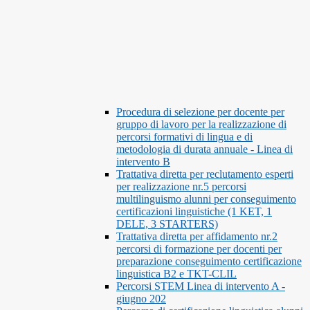
Procedura di selezione per docente per
gruppo di lavoro per la realizzazione di
percorsi formativi di lingua e di
metodologia di durata annuale - Linea di
intervento B
Trattativa diretta per reclutamento esperti
per realizzazione nr.5 percorsi
multilinguismo alunni per conseguimento
certificazioni linguistiche (1 KET, 1
DELE, 3 STARTERS)
Trattativa diretta per affidamento nr.2
percorsi di formazione per docenti per
preparazione conseguimento certificazione
linguistica B2 e TKT-CLIL
Percorsi STEM Linea di intervento A -
giugno 202