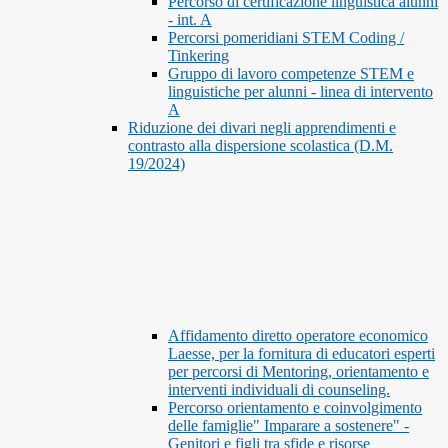
Percorso di certificazione linguistica alunni
- int. A
Percorsi pomeridiani STEM Coding /
Tinkering
Gruppo di lavoro competenze STEM e
linguistiche per alunni - linea di intervento
A
Riduzione dei divari negli apprendimenti e
contrasto alla dispersione scolastica (D.M.
19/2024)
Affidamento diretto operatore economico
Laesse, per la fornitura di educatori esperti
per percorsi di Mentoring, orientamento e
interventi individuali di counseling.
Percorso orientamento e coinvolgimento
delle famiglie" Imparare a sostenere" -
Genitori e figli tra sfide e risorse