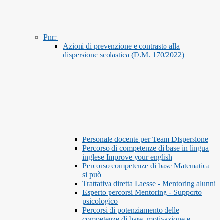
Pnrr
Azioni di prevenzione e contrasto alla
dispersione scolastica (D.M. 170/2022)
Personale docente per Team Dispersione
Percorso di competenze di base in lingua
inglese Improve your english
Percorso competenze di base Matematica
si può
Trattativa diretta Laesse - Mentoring alunni
Esperto percorsi Mentoring - Supporto
psicologico
Percorsi di potenziamento delle
competenze di base, motivazione e