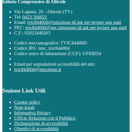
Istituto Comprensivo di Altivole
Via Laguna, 29 - Altivole (TV)
Tel:
0423 566021
Email:
tvic84400d@istruzione.it
Link per inviare una mail
PEC:
tvic84400d@pec.istruzione.it
Link per inviare una mail
C.F.: 92023440263
Codice meccanografico: TVIC84400D
Codice IPA: istsc_tvic84400d
Codice unico di fatturazione (CUF): UFRRD4
Email per segnalazioni accessibilità del sito:
tvic84400d@istruzione.it
Sezione Link Utili
Cookie policy
Note legali
Informativa Privacy
Ufficio Relazioni con il Pubblico
Dichiarazione di accessibilità
Obiettivi di accessibilità