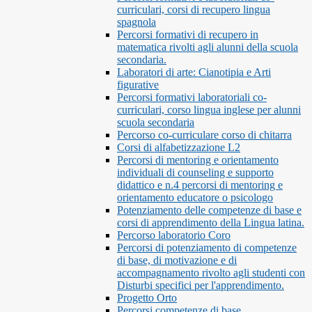
curriculari, corsi di recupero lingua
spagnola
Percorsi formativi di recupero in
matematica rivolti agli alunni della scuola
secondaria.
Laboratori di arte: Cianotipia e Arti
figurative
Percorsi formativi laboratoriali co-
curriculari, corso lingua inglese per alunni
scuola secondaria
Percorso co-curriculare corso di chitarra
Corsi di alfabetizzazione L2
Percorsi di mentoring e orientamento
individuali di counseling e supporto
didattico e n.4 percorsi di mentoring e
orientamento educatore o psicologo
Potenziamento delle competenze di base e
corsi di apprendimento della Lingua latina.
Percorso laboratorio Coro
Percorsi di potenziamento di competenze
di base, di motivazione e di
accompagnamento rivolto agli studenti con
Disturbi specifici per l'apprendimento.
Progetto Orto
Percorsi competenze di base