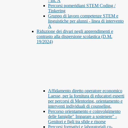
- int. A
Percorsi pomeridiani STEM Coding /
Tinkering
Gruppo di lavoro competenze STEM e
linguistiche per alunni - linea di intervento
A
Riduzione dei divari negli apprendimenti e
contrasto alla dispersione scolastica (D.M.
19/2024)
Affidamento diretto operatore economico
Laesse, per la fornitura di educatori esperti
per percorsi di Mentoring, orientamento e
interventi individuali di counseling.
Percorso orientamento e coinvolgimento
delle famiglie" Imparare a sostenere" -
Genitori e figli tra sfide e risorse
Percorsi formativi e laboratoriali co-