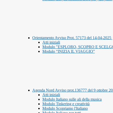
Orientamento Avviso Prot. 57173 del 14-04-2025
Atti iniziali
Modulo "ESPLORO, SCOPRO E SCELG
Modulo “INIZIA IL VIAGGIO”
Agenda Nord Avviso prot.136777 del 9 ottobre 2
Atti iniziali
Modulo Italiano sulle ali della musica
Modulo Tinkering e creatività
Modulo Scopriamo l'Italiano
Modulo Italiano per tutti