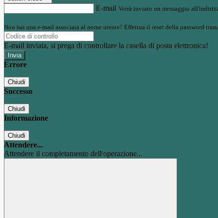
E-mail
Verrà inviato un messaggio all'indirizz
Non hai una e-mail associata al nome utente? Effettua il reset della password tram
E-mail inviata, si prega di controllare la casella di posta elettronica!
Errore
Chiudi
Successo
Chiudi
Informazione
Chiudi
Attendere...
Attendere il completamento dell'operazione...