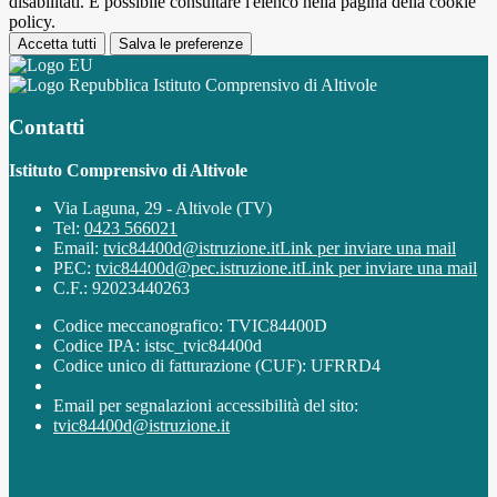
disabilitati. È possibile consultare l'elenco nella pagina della cookie
policy.
Accetta tutti
Salva le preferenze
Istituto Comprensivo di Altivole
Contatti
Istituto Comprensivo di Altivole
Via Laguna, 29 - Altivole (TV)
Tel:
0423 566021
Email:
tvic84400d@istruzione.it
Link per inviare una mail
PEC:
tvic84400d@pec.istruzione.it
Link per inviare una mail
C.F.: 92023440263
Codice meccanografico: TVIC84400D
Codice IPA: istsc_tvic84400d
Codice unico di fatturazione (CUF): UFRRD4
Email per segnalazioni accessibilità del sito:
tvic84400d@istruzione.it