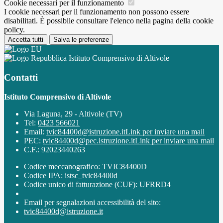
Cookie necessari per il funzionamento
I cookie necessari per il funzionamento non possono essere
disabilitati. È possibile consultare l'elenco nella pagina della cookie
policy.
Accetta tutti
Salva le preferenze
Istituto Comprensivo di Altivole
Contatti
Istituto Comprensivo di Altivole
Via Laguna, 29 - Altivole (TV)
Tel:
0423 566021
Email:
tvic84400d@istruzione.it
Link per inviare una mail
PEC:
tvic84400d@pec.istruzione.it
Link per inviare una mail
C.F.: 92023440263
Codice meccanografico: TVIC84400D
Codice IPA: istsc_tvic84400d
Codice unico di fatturazione (CUF): UFRRD4
Email per segnalazioni accessibilità del sito:
tvic84400d@istruzione.it