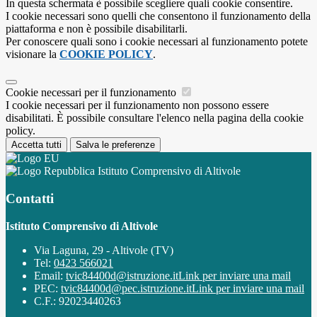
In questa schermata è possibile scegliere quali cookie consentire.
I cookie necessari sono quelli che consentono il funzionamento della
piattaforma e non è possibile disabilitarli.
Per conoscere quali sono i cookie necessari al funzionamento potete
visionare la
COOKIE POLICY
.
Cookie necessari per il funzionamento
I cookie necessari per il funzionamento non possono essere
disabilitati. È possibile consultare l'elenco nella pagina della cookie
policy.
Accetta tutti
Salva le preferenze
Istituto Comprensivo di Altivole
Contatti
Istituto Comprensivo di Altivole
Via Laguna, 29 - Altivole (TV)
Tel:
0423 566021
Email:
tvic84400d@istruzione.it
Link per inviare una mail
PEC:
tvic84400d@pec.istruzione.it
Link per inviare una mail
C.F.: 92023440263