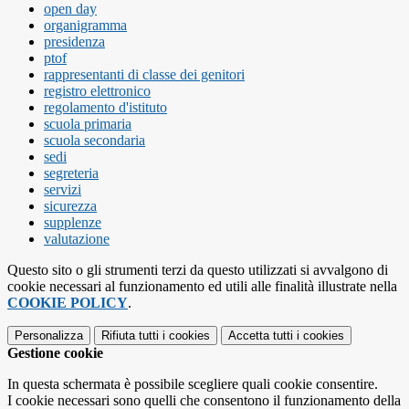
open day
organigramma
presidenza
ptof
rappresentanti di classe dei genitori
registro elettronico
regolamento d'istituto
scuola primaria
scuola secondaria
sedi
segreteria
servizi
sicurezza
supplenze
valutazione
Questo sito o gli strumenti terzi da questo utilizzati si avvalgono di
cookie necessari al funzionamento ed utili alle finalità illustrate nella
COOKIE POLICY
.
Personalizza
Rifiuta tutti
i cookies
Accetta tutti
i cookies
Gestione cookie
In questa schermata è possibile scegliere quali cookie consentire.
I cookie necessari sono quelli che consentono il funzionamento della