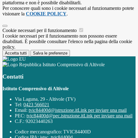
piattaforma e non è possibile disabilitarli.
Per conoscere quali sono i cookie necessari al funzionamento potete
visionare la
COOKIE POLICY
.
Cookie necessari per il funzionamento
I cookie necessari per il funzionamento non possono essere
disabilitati. È possibile consultare l'elenco nella pagina della cookie
policy.
Accetta tutti
Salva le preferenze
Istituto Comprensivo di Altivole
Contatti
Istituto Comprensivo di Altivole
Via Laguna, 29 - Altivole (TV)
Tel:
0423 566021
Email:
tvic84400d@istruzione.it
Link per inviare una mail
PEC:
tvic84400d@pec.istruzione.it
Link per inviare una mail
C.F.: 92023440263
Codice meccanografico: TVIC84400D
Codice IPA: istsc_tvic84400d