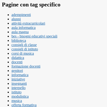
Pagine con tag specifico
adempimenti
alunni
attività extracurricolari
aula informatica
aula magna
bes - bisogni educativi speciali
biblioteca
consigli di classe
consigli di istituto
corsi di musica
didattica
docenti
formazione docenti
genitori
informatica
iniziative
insegnanti
interpello
istituto
modulistica
musica
offerta formativa